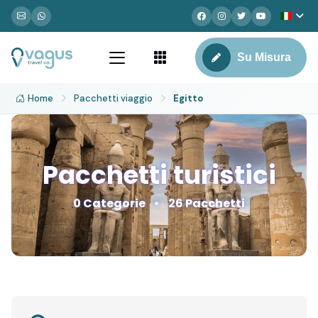
Su Misura
Home
Pacchetti viaggio
Egitto
Pacchetti turistici
0 Categorie
26 Pacchetti