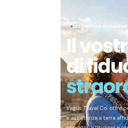
DESTINATION MANAGEME
Il vost
di fidu
straord
Vagus Travel Co. offre 
e assistenza a terra affid
operator, istituzioni e op