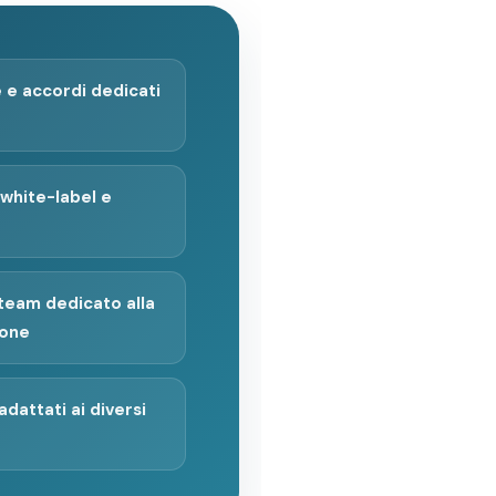
 e accordi dedicati
white-label e
eam dedicato alla
ione
adattati ai diversi