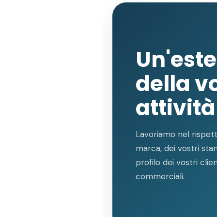
Un'est
della v
attività
Lavoriamo nel rispetto
marca, dei vostri stan
profilo dei vostri clien
commerciali.