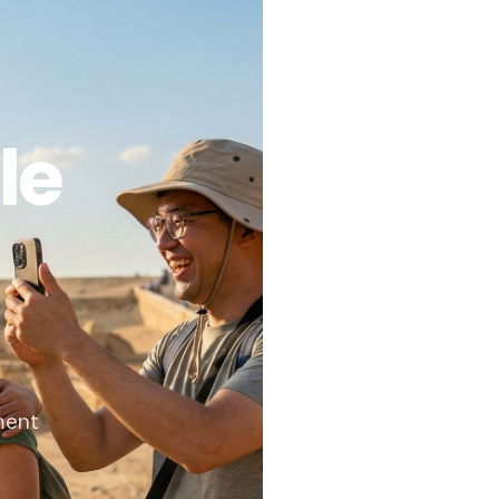
le
ment