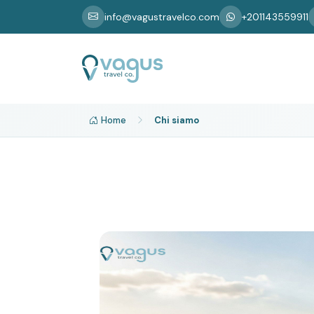
info@vagustravelco.com
+201143559911
Home
Chi siamo