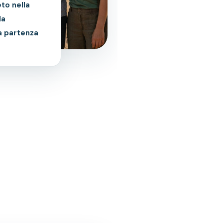
to nella
la
la partenza