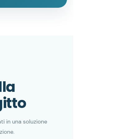
lla
gitto
i in una soluzione
zione.