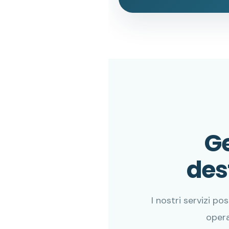
Ge
dest
I nostri servizi 
opera