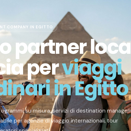
NT COMPANY IN EGITTO
ro partner loca
cia per
viaggi
inari in Egitto
programmi su misura, servizi di destination manage
abile per agenzie di viaggio internazionali, tour
eratori specializzati.