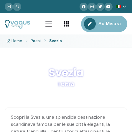
Su Misura
Home
Paesi
Svezia
Svezia
1 Città
Scopri la Svezia, una splendida destinazione
scandinava famosa per le sue città eleganti, la
natura tranquilla, i centri storici affascinanti, le