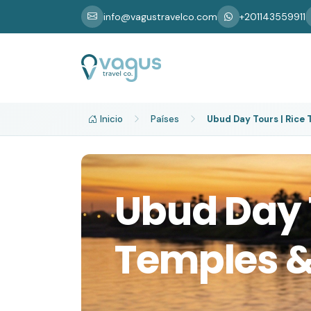
info@vagustravelco.com
+201143559911
Inicio
Países
Ubud Day Tours | Rice
Ubud Day T
Temples &