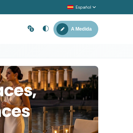
Español
A Medida
aces,
nces