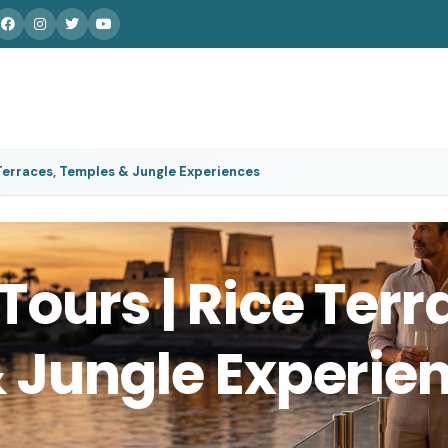
 Terraces, Temples & Jungle Experiences
ours | Rice Terr
 Jungle Experie