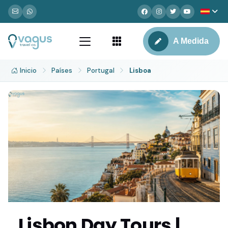
A Medida
Inicio
Países
Portugal
Lisboa
Lisbon Day Tours |