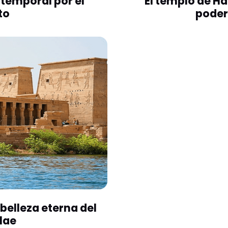
atemporal por el
El templo de Ha
to
poder
belleza eterna del
lae