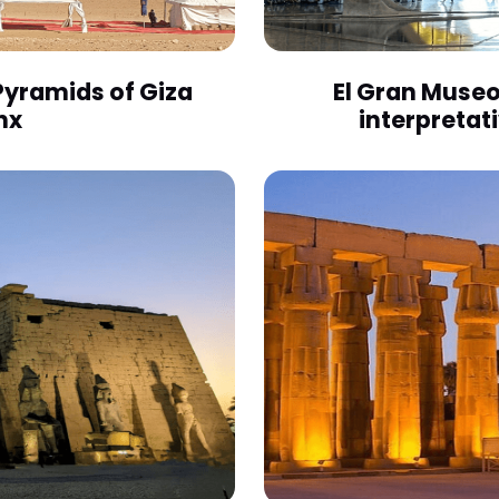
Pyramids of Giza
El Gran Museo
nx
interpretat