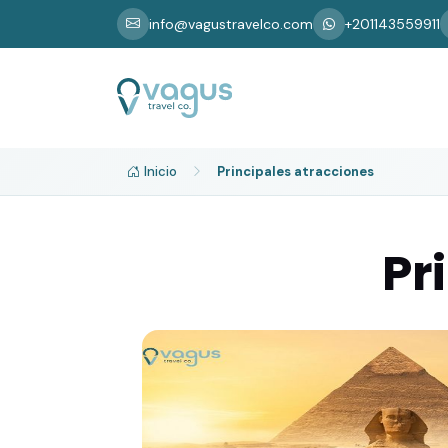
info@vagustravelco.com
+201143559911
Inicio
Principales atracciones
Pr