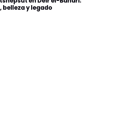
tshepsut en Deir el-Bahari:
, belleza y legado