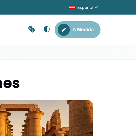
Español
A Medida
nes