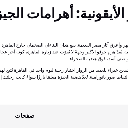
أيقونية: أهرامات الجيز
هر وأعرق آثار مصر القديمة. يقع هذان البناءان الضخمان خارج القاهرة مبا
يُعدّ هرم خوفو الأكبر وجهةً لا تُفوّت عند زيارة القاهرة، كونه آخر عجائب
 ونصف أسد، فوق هضبة الصحراء.
ين خبراء للعديد من الزوار اختيار رحلة ليوم واحد في القاهرة تُتيح لهم 
قاط صور بانورامية. تُعدّ هضبة الجيزة معلمًا بارزًا سواءً كانت رحلتك إ
صفحات